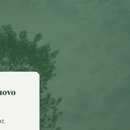
uovo
AT.