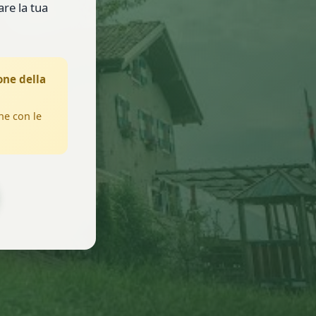
are la tua
one della
ne con le