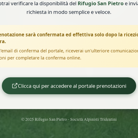
trai verificare la disponibilità del
Rifugio San Pietro
e invi
richiesta in modo semplice e veloce.
enotazione sarà confermata ed effettiva solo dopo la ricezi
ra.
'email di conferma del portale, riceverai un'ulteriore comunicazio
ioni per completare la conferma online.
Clicca qui per accedere al portale prenotazioni
© 2025 Rifugio San Pietro - Società Alpinisti Tridentini