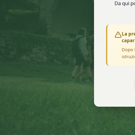
Da qui po
La pr
capar
Dopo l
istruz