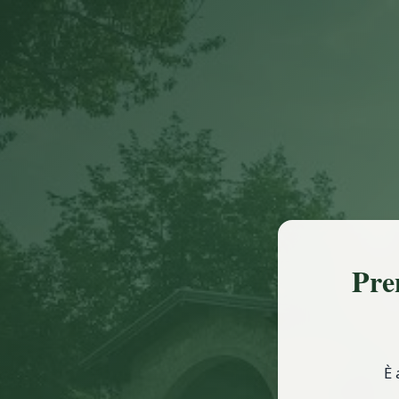
Pre
È 